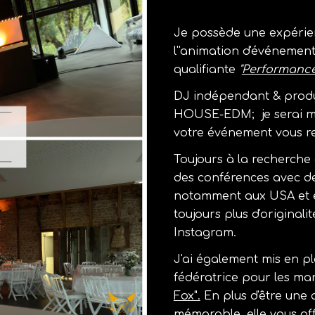
Je possède une expérie
l''animation d'événemen
qualifiante
"
Performance
DJ indépendant & prod
HOUSE-EDM; je serai m'
votre événement vous r
Toujours à la recherche 
des conférences avec de
notamment aux USA et en
toujours plus d'originali
Instagram.
J'ai également mis en 
fédératrice pour les mar
Fox".
En plus d'être une 
mémorable, elle vous of