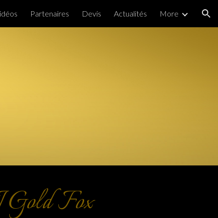
idéos
Partenaires
Devis
Actualités
More
ion
 Gold Fox