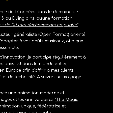
nce de 17 années dans le domaine de
t & du DJing ainsi qu'une formation
s de DJ lors d'événements en public"
.
ucteur
généra
l
iste (Open Format
)
orienté
adapter à vos goûts musicaux, afin que
essemble.
d'innovation, je participe régulièrement à
s amis DJ dans le monde entier,
 Europe afin d'offrir à mes clients
té et de technicité. A suivre sur ma page
place une animation moderne et
iages et les anniversaires
"The Magic
animation unique, fédératrice et
fre un souvenir en photo.