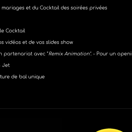
 mariages et d
u
Cocktail
des
soirées privées
le Cocktail
os vid
é
os et de vos slides show
 partenariat avec "
Remix Animation"
.
- Pour un openi
4 Jet
ure de bal unique