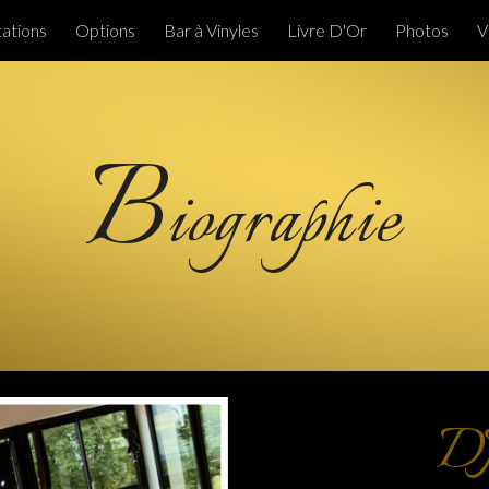
ations
Options
Bar à Vinyles
Livre D'Or
Photos
V
ip to main content
Skip to navigat
B
iographie
DJ