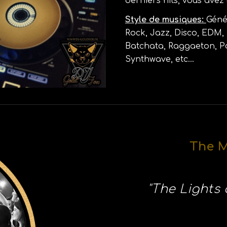
derniers hits, vous avez 
Style de musiques:
Géné
Rock, Jazz, Disco, EDM, 
Batchata, Raggaeton, Po
Synthwave, etc...
The 
"
The Lights