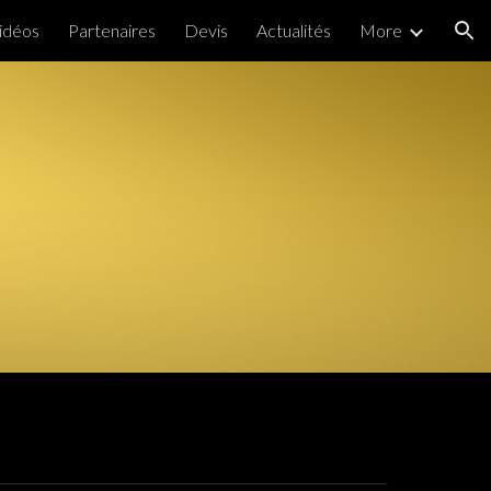
idéos
Partenaires
Devis
Actualités
More
ion