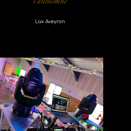
l'authomne
Lax Aveyron