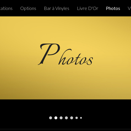
ations
Options
Bar à Vinyles
Livre D'Or
Photos
V
ip to main content
Skip to navigat
P
hotos